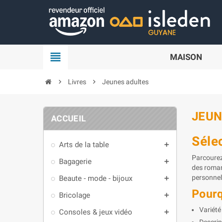
Panneau de gestion des cookies
view_headline
MAISON
chevron_right
Livres
chevron_right
Jeunes adultes
JEUN
ACCUEIL
Séle
Arts de la table
add
Parcourez
Bagagerie
add
des roman
personnell
Beaute - mode - bijoux
add
Pourq
Bricolage
add
Variété
Consoles & jeux vidéo
add
Descrip