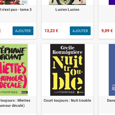
il n'est pas - tome 3
Lucien Lucien
€
13,23 €
9,09 €
AJOUTER
AJOUTER
 toujours : Miettes
Court toujours : Nuit trouble
Dans
umour décalé)