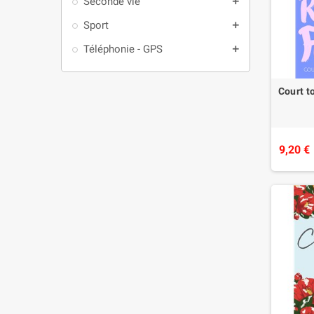
Seconde vie
add
Sport
add
Téléphonie - GPS
add
Court t
9,20 €