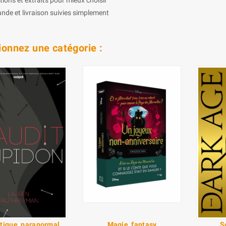
e et livraison suivies simplement
ionnez une catégorie :
tique, paranormal
Magie, fantasy
S