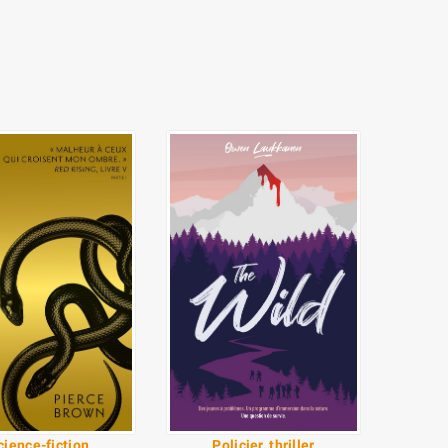
cience-fiction
Policier, thriller