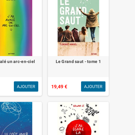
valé un arc-en-ciel
Le Grand saut - tome 1
€
19,49 €
AJOUTER
AJOUTER