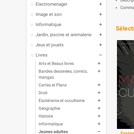
Electromenager
add
Command
Image et son
add
Informatique
add
Sélect
Jardin, piscine et animalerie
add
Jeux et jouets
add
Livres
remove
Arts et Beaux livres
add
Bandes dessinées, comics,
add
mangas
Cartes et Plans
add
Droit
add
Ésotérisme et occultisme
add
Géographie
add
Histoire
add
Informatique
add
Jeunes adultes
remove
Fantas