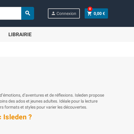
0

person
shopping_cart
Connexion
0,00 €
LIBRAIRIE
d’émotions, d’aventures et de réflexions. Isleden propose
ins des ados et jeunes adultes. Idéale pour la lecture
eurs formats et styles pour varier les découvertes.
 Isleden ?