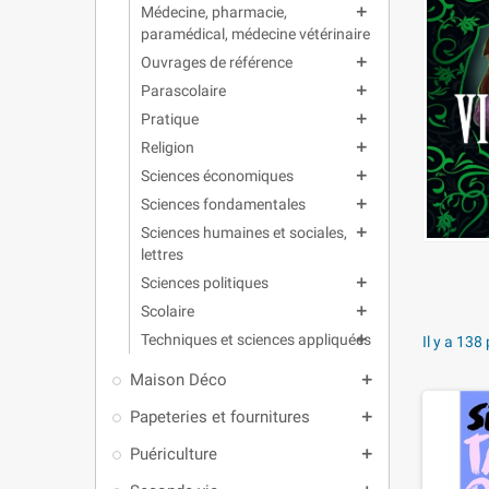
Médecine, pharmacie,
add
paramédical, médecine vétérinaire
Ouvrages de référence
add
Parascolaire
add
Pratique
add
Religion
add
Sciences économiques
add
Sciences fondamentales
add
Sciences humaines et sociales,
add
lettres
Sciences politiques
add
Scolaire
add
Techniques et sciences appliquées
add
Il y a 138
Maison Déco
add
Papeteries et fournitures
add
Puériculture
add