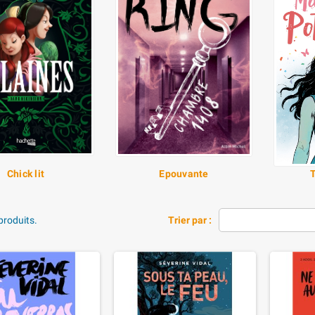
Chick lit
Epouvante
 produits.
Trier par :