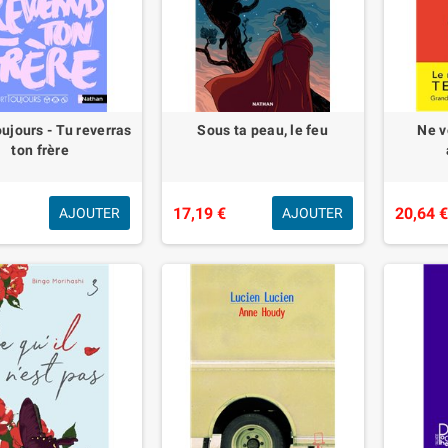
oujours - Tu reverras
Sous ta peau, le feu
Ne v
ton frère
17,19 €
20,64 
AJOUTER
AJOUTER