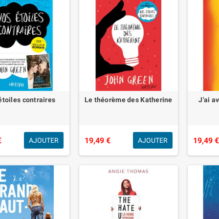
étoiles contraires
Le théorème des Katherine
J'ai a
€
19,49 €
19,49 
AJOUTER
AJOUTER