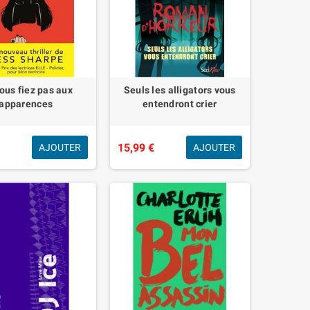
ous fiez pas aux
Seuls les alligators vous
apparences
entendront crier
€
15,99 €
AJOUTER
AJOUTER