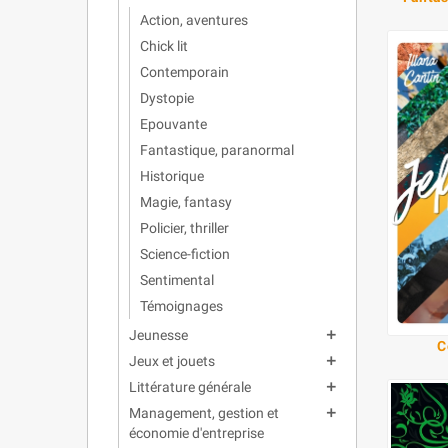
Action, aventures
Chick lit
Contemporain
Dystopie
Epouvante
Fantastique, paranormal
Historique
Magie, fantasy
Policier, thriller
Science-fiction
Sentimental
Témoignages
Jeunesse
add
C
Jeux et jouets
add
Littérature générale
add
Management, gestion et
add
économie d'entreprise