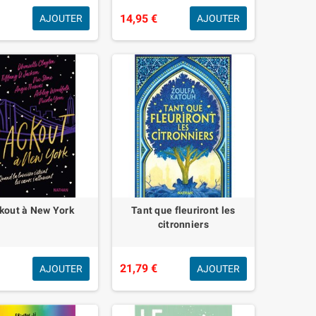
14,95 €
AJOUTER
AJOUTER
kout à New York
Tant que fleuriront les
citronniers
€
21,79 €
AJOUTER
AJOUTER