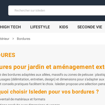
HIGH TECH
LIFESTYLE
KIDS
SECONDE VIE
érieur
chevron_right
Bordures
DURES
ures pour jardin et aménagement ext
z des bordures adaptées aux allées, massifs ou zones de pelouse : plastiq
 usages (délimitation, entretien, design) et dimensions pour s'adapter au
t conseils pratiques facilitent le choix. Isleden propose une sélection pe
uoi choisir Isleden pour vos bordures ?
ventail de matériaux et formats
tions produits avec dimensions et usages