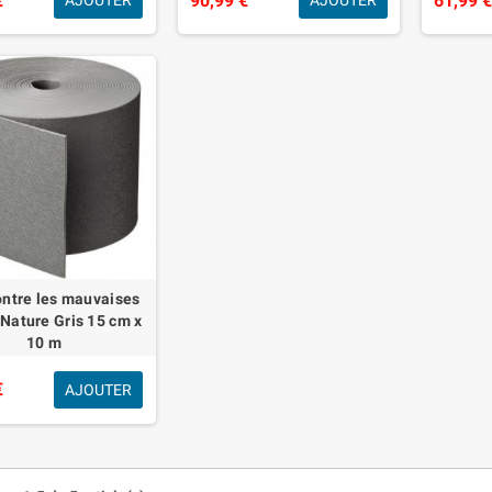
€
90,99 €
61,99 
AJOUTER
AJOUTER
contre les mauvaises
Nature Gris 15 cm x
10 m
€
AJOUTER