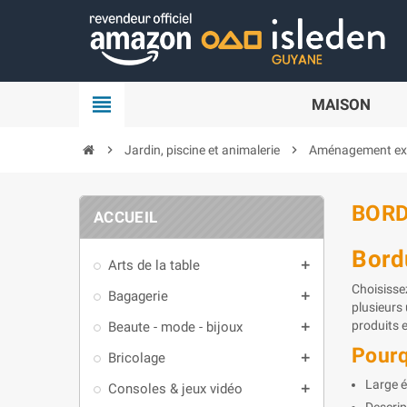
Panneau de gestion des cookies
view_headline
MAISON
chevron_right
Jardin, piscine et animalerie
chevron_right
Aménagement ext
BOR
ACCUEIL
Bord
Arts de la table
add
Choisisse
Bagagerie
add
plusieurs
produits e
Beaute - mode - bijoux
add
Pourq
Bricolage
add
Large é
Consoles & jeux vidéo
add
Descrip