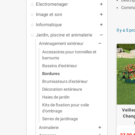
Electromenager
add
Command
Image et son
add
Informatique
add
Il y a 5 pr
Jardin, piscine et animalerie
remove
Aménagement extérieur
remove
Accessoires pour tonnelles et
barnums
Bassins d'extérieur
Bordures
Brumisateurs d'extérieur
Décoration extérieure
Haies de jardin
Kits de fixation pour voile
Veille
d'ombrage
Chang
Serres de jardinage
Animalerie
add