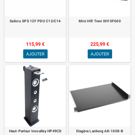
Salicru SPS 12F PDU C13/C14
Mini Hifi Trevi 0H10F600
115,99 €
225,99 €
AJOUTER
AJOUTER
Haut-Parleur Inovalley HP49CD
Etagère Lanberg AK-1008-B