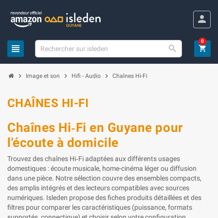
Panneau de gestion des cookies
person
0
view_headline

shopping_cart
chevron_right
chevron_right
chevron_right
Image et son
Hifi - Audio
Chaînes Hi-Fi
CHAÎNES HI-FI
Chaînes Hi‑Fi en Guyane pour
l'écoute à domicile
Trouvez des chaînes Hi‑Fi adaptées aux différents usages
domestiques : écoute musicale, home-cinéma léger ou diffusion
dans une pièce. Notre sélection couvre des ensembles compacts,
des amplis intégrés et des lecteurs compatibles avec sources
numériques. Isleden propose des fiches produits détaillées et des
filtres pour comparer les caractéristiques (puissance, formats
supportés, connectique) et choisir selon votre configuration.