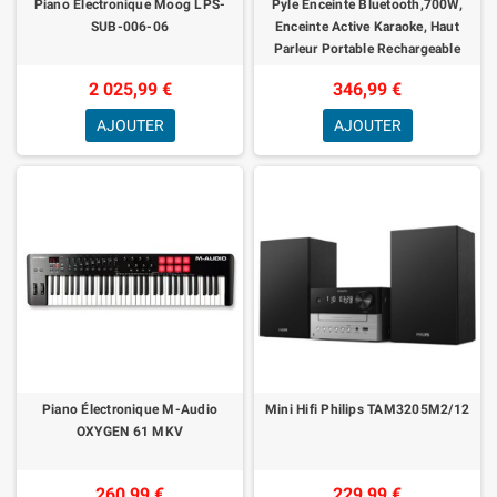
Piano Électronique Moog LPS-
Pyle Enceinte Bluetooth,700W,
SUB-006-06
Enceinte Active Karaoke, Haut
Parleur Portable Rechargeable
Alimenté par Batterie, Ensemble de
2 025,99 €
346,99 €
Mic
AJOUTER
AJOUTER
Piano Électronique M-Audio
Mini Hifi Philips TAM3205M2/12
OXYGEN 61 MKV
260,99 €
229,99 €