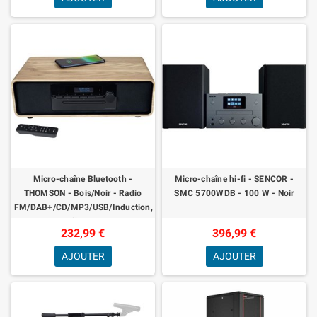
Micro-chaîne Bluetooth -
Micro-chaîne hi-fi - SENCOR -
THOMSON - Bois/Noir - Radio
SMC 5700WDB - 100 W - Noir
FM/DAB+/CD/MP3/USB/Induction,
60W, Affichage LCD,
232,99 €
396,99 €
Télécommande, Alim. 230V
AJOUTER
AJOUTER