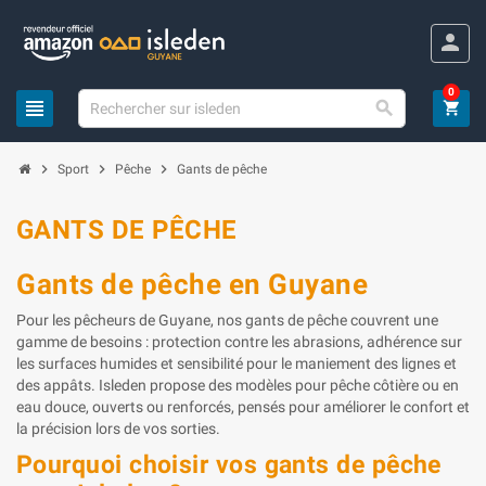
Panneau de gestion des cookies
person
0
view_headline

shopping_cart
chevron_right
chevron_right
chevron_right
Sport
Pêche
Gants de pêche
GANTS DE PÊCHE
Gants de pêche en Guyane
Pour les pêcheurs de Guyane, nos gants de pêche couvrent une
gamme de besoins : protection contre les abrasions, adhérence sur
les surfaces humides et sensibilité pour le maniement des lignes et
des appâts. Isleden propose des modèles pour pêche côtière ou en
eau douce, ouverts ou renforcés, pensés pour améliorer le confort et
la précision lors de vos sorties.
Pourquoi choisir vos gants de pêche