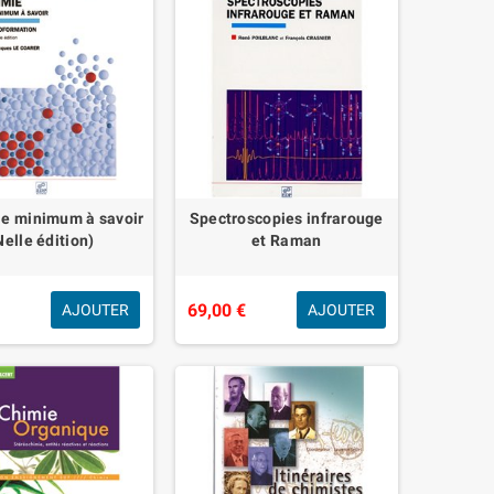
le minimum à savoir
Spectroscopies infrarouge
Nelle édition)
et Raman
€
69,00 €
AJOUTER
AJOUTER