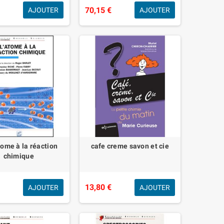
€
70,15 €
AJOUTER
AJOUTER
tome à la réaction
cafe creme savon et cie
chimique
€
13,80 €
AJOUTER
AJOUTER