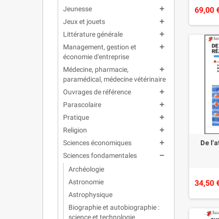
Jeunesse
add
69,00 
Jeux et jouets
add
Littérature générale
add
Management, gestion et
add
économie d'entreprise
Médecine, pharmacie,
add
paramédical, médecine vétérinaire
Ouvrages de référence
add
Parascolaire
add
Pratique
add
Religion
add
Sciences économiques
De l'
add
Sciences fondamentales
remove
Archéologie
Astronomie
34,50 
Astrophysique
Biographie et autobiographie :
science et technologie