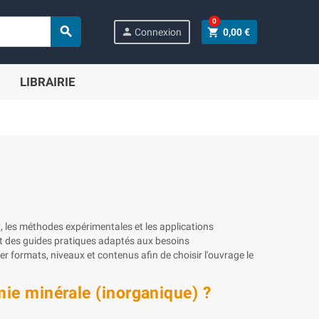
0

person
shopping_cart
Connexion
0,00 €
LIBRAIRIE
, les méthodes expérimentales et les applications
et des guides pratiques adaptés aux besoins
 formats, niveaux et contenus afin de choisir l'ouvrage le
mie minérale (inorganique) ?