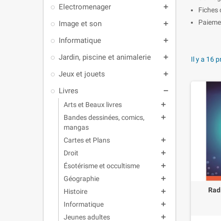
Electromenager
add
Fiches 
Paiemen
Image et son
add
Informatique
add
Jardin, piscine et animalerie
add
Il y a 16 
Jeux et jouets
add
Livres
remove
Arts et Beaux livres
add
Bandes dessinées, comics,
add
mangas
Cartes et Plans
add
Droit
add
Ésotérisme et occultisme
add
Géographie
add
Rad
Histoire
add
Informatique
add
Jeunes adultes
add