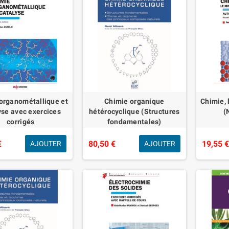
organométallique et
Chimie organique
Chimie, 
yse avec exercices
hétérocyclique (Structures
(
corrigés
fondamentales)
€
80,50 €
19,55 
AJOUTER
AJOUTER