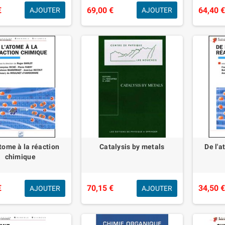
€
69,00 €
64,40 
AJOUTER
AJOUTER
atome à la réaction
Catalysis by metals
De l'a
chimique
€
70,15 €
34,50 
AJOUTER
AJOUTER