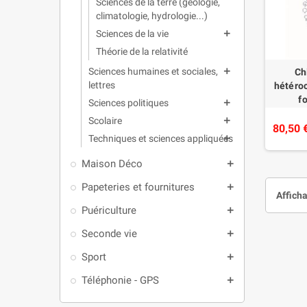
Sciences de la terre (géologie,
climatologie, hydrologie...)
Sciences de la vie
add
Théorie de la relativité
Sciences humaines et sociales,
add
Ch
lettres
hétéroc
f
Sciences politiques
add
Scolaire
add
80,50 
Techniques et sciences appliquées
add
Maison Déco
add
Papeteries et fournitures
add
Afficha
Puériculture
add
Seconde vie
add
Sport
add
Téléphonie - GPS
add