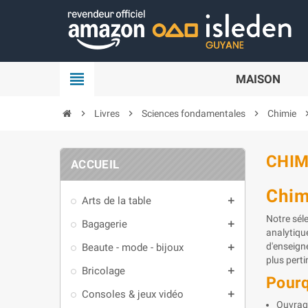
Panneau de gestion des cookies
view_headline
MAISON
chevron_right
Livres
chevron_right
Sciences fondamentales
chevron_right
Chimie
chevron
CHIM
ACCUEIL
Chim
Arts de la table
add
Notre sél
Bagagerie
add
analytiqu
d'enseign
Beaute - mode - bijoux
add
plus perti
Bricolage
add
Pourq
Consoles & jeux vidéo
add
Ouvrage