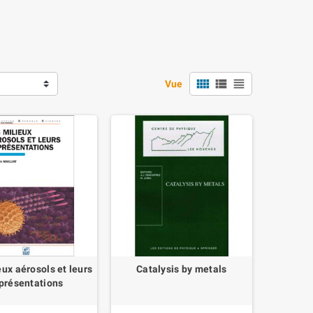
view_comfy
view_list
view_headline
Vue
eux aérosols et leurs
Catalysis by metals
présentations