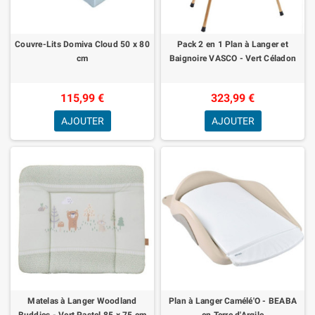
Couvre-Lits Domiva Cloud 50 x 80
Pack 2 en 1 Plan à Langer et
cm
Baignoire VASCO - Vert Céladon
115,99 €
323,99 €
AJOUTER
AJOUTER
Matelas à Langer Woodland
Plan à Langer Camélé'O - BEABA
Buddies - Vert Pastel 85 x 75 cm
en Terre d'Argile