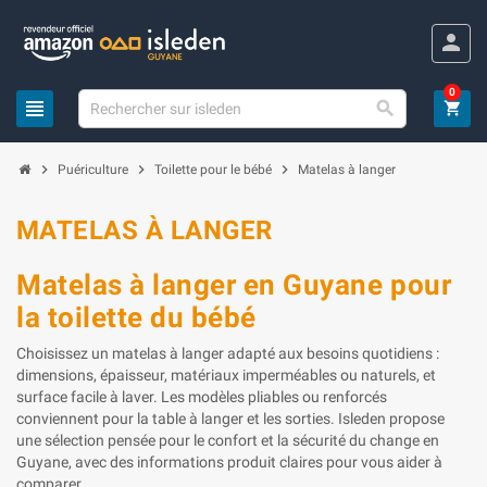
Panneau de gestion des cookies
person
0
view_headline

shopping_cart
chevron_right
chevron_right
chevron_right
Puériculture
Toilette pour le bébé
Matelas à langer
MATELAS À LANGER
Matelas à langer en Guyane pour
la toilette du bébé
Choisissez un matelas à langer adapté aux besoins quotidiens :
dimensions, épaisseur, matériaux imperméables ou naturels, et
surface facile à laver. Les modèles pliables ou renforcés
conviennent pour la table à langer et les sorties. Isleden propose
une sélection pensée pour le confort et la sécurité du change en
Guyane, avec des informations produit claires pour vous aider à
comparer.