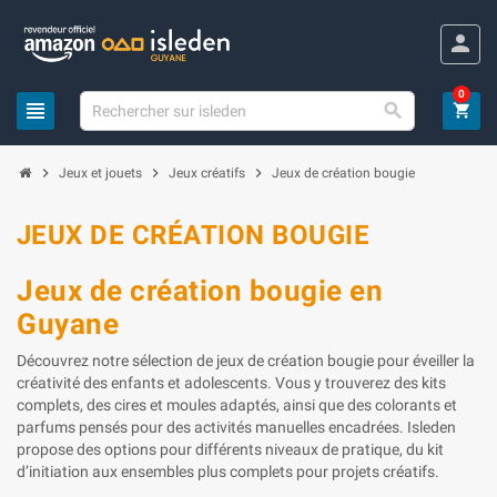
Panneau de gestion des cookies
person
0
view_headline

shopping_cart
chevron_right
chevron_right
chevron_right
Jeux et jouets
Jeux créatifs
Jeux de création bougie
JEUX DE CRÉATION BOUGIE
Jeux de création bougie en
Guyane
Découvrez notre sélection de jeux de création bougie pour éveiller la
créativité des enfants et adolescents. Vous y trouverez des kits
complets, des cires et moules adaptés, ainsi que des colorants et
parfums pensés pour des activités manuelles encadrées. Isleden
propose des options pour différents niveaux de pratique, du kit
d’initiation aux ensembles plus complets pour projets créatifs.