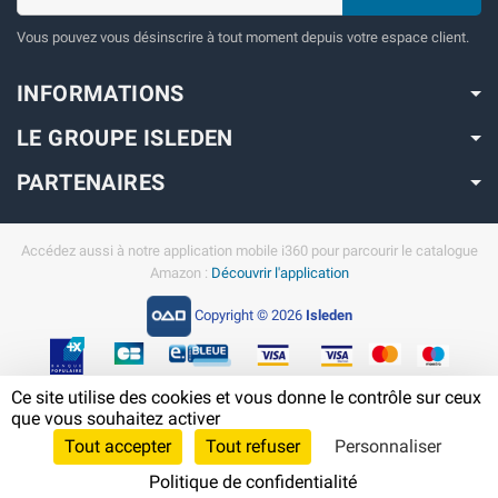
Vous pouvez vous désinscrire à tout moment depuis votre espace client.
INFORMATIONS
LE GROUPE ISLEDEN
PARTENAIRES
Accédez aussi à notre application mobile i360 pour parcourir le catalogue
Amazon :
Découvrir l'application
Copyright © 2026
Isleden
Ce site utilise des cookies et vous donne le contrôle sur ceux
En savoir plus sur Amazon en Guyane
que vous souhaitez activer
Tout accepter
Tout refuser
Personnaliser
Politique de confidentialité
Cliquez-ici pour modifier vos préférences en matière de cookies