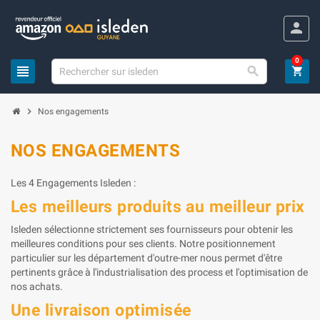
Panneau de gestion des cookies
person
0
view_headline

shopping_cart
chevron_right
Nos engagements
NOS ENGAGEMENTS
Les 4 Engagements Isleden :
Les meilleurs produits au meilleur prix
Isleden sélectionne strictement ses fournisseurs pour obtenir les
meilleures conditions pour ses clients. Notre positionnement
particulier sur les département d'outre-mer nous permet d'être
pertinents grâce à l'industrialisation des process et l'optimisation de
nos achats.
Une livraison optimisée