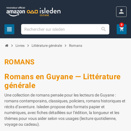
Panneau de gestion des cookies
person
0
view_headline

shopping_cart
chevron_right
chevron_right
chevron_right
Livres
Littérature générale
Romans
ROMANS
Romans en Guyane — Littérature
générale
Une collection de romans pensée pour les lecteurs de Guyane :
romans contemporains, classiques, policiers, romans historiques et
récits d’aventure. Isleden propose des formats papier et
numériques, avec fiches détaillées sur l’édition, la longueur et les
thèmes pour vous aider selon vos usages (lecture quotidienne,
voyage ou cadeau).