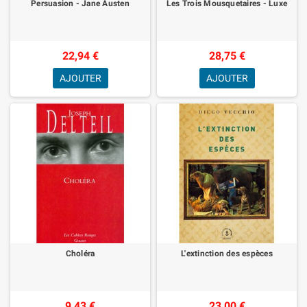
Persuasion - Jane Austen
Les Trois Mousquetaires - Luxe
22,94 €
28,75 €
AJOUTER
AJOUTER
Choléra
L'extinction des espèces
9,43 €
23,00 €