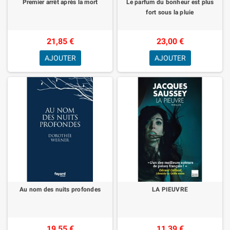
Premier arrêt après la mort
Le parfum du bonheur est plus
fort sous la pluie
21,85 €
23,00 €
AJOUTER
AJOUTER
Au nom des nuits profondes
LA PIEUVRE
19,55 €
11,39 €