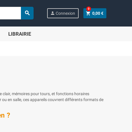
0

person
shopping_cart
Connexion
0,00 €
LIBRAIRIE
clair, mémoires pour tours, et fonctions horaires
ou en salle, ces appareils couvrent différents formats de
en ?