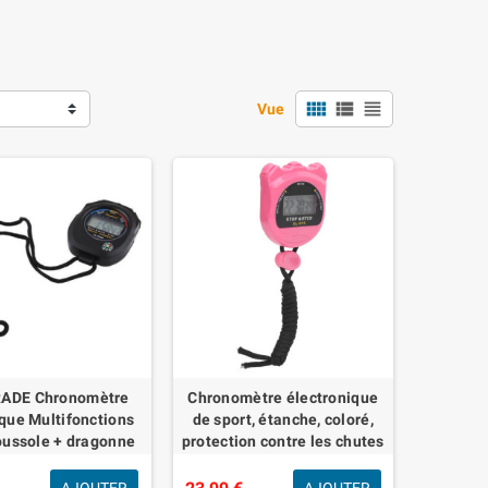
view_comfy
view_list
view_headline
Vue
RADE Chronomètre
Chronomètre électronique
que Multifonctions
de sport, étanche, coloré,
oussole + dragonne
protection contre les chutes
#445
simple pour les compétitions
pour le fitness po