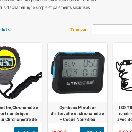
us d'achat en ligne simple et paiements sécurisés
oduits.
Trier par :
mètre,Chronomètre
Gymboss Minuteur
ISO T
ort numérique
d’intervalle et chronomètre
numéri
ur,Chronomètre de
– Coque Noir/Bleu
avec B
Sport avec
SOFTCOAT
chage,chronomètre