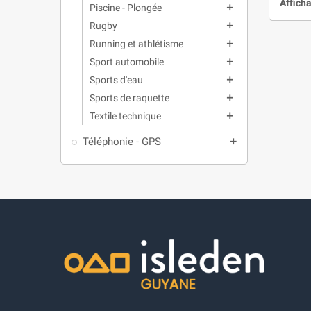
Afficha
Piscine - Plongée
add
Rugby
add
Running et athlétisme
add
Sport automobile
add
Sports d'eau
add
Sports de raquette
add
Textile technique
add
Téléphonie - GPS
add