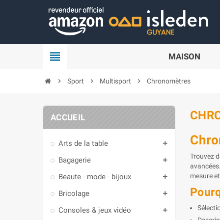
Panneau de gestion des cookies
view_headline
MAISON
chevron_right
Sport
chevron_right
Multisport
chevron_right
Chronomètres
CHR
ACCUEIL
Chro
Arts de la table
add
Trouvez d
Bagagerie
add
avancées.
mesure et
Beaute - mode - bijoux
add
Pourq
Bricolage
add
Sélecti
Consoles & jeux vidéo
add
Descrip