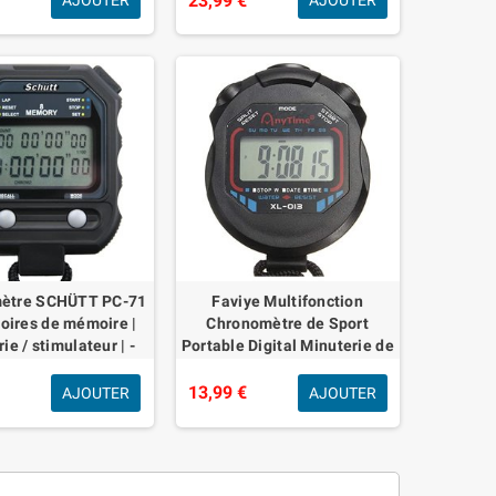
€
23,99 €
AJOUTER
AJOUTER
ètre SCHÜTT PC-71
Faviye Multifonction
oires de mémoire |
Chronomètre de Sport
ie / stimulateur | -
Portable Digital Minuterie de
ètre professionnel
Poche pour Les entraîneurs
ue avec mécanisme
et arbitres
€
13,99 €
AJOUTER
AJOUTER