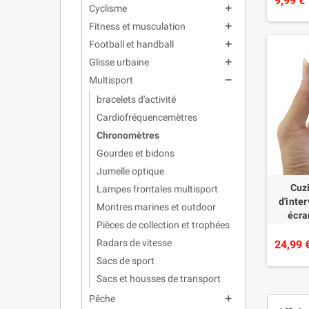
9,99 €
Cyclisme
add
étan
Fitness et musculation
add
Football et handball
add
Glisse urbaine
add
Multisport
remove
bracelets d'activité
Cardiofréquencemètres
Chronomètres
Gourdes et bidons
Jumelle optique
Cuz
Lampes frontales multisport
d'inte
Montres marines et outdoor
écra
Pièces de collection et trophées
TF6204
Radars de vitesse
entra
24,99 
Sacs de sport
Sacs et housses de transport
Pêche
add