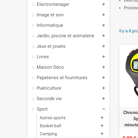
Electromenager
add
Process
Image et son
add
Informatique
add
Il y a 8 pr
Jardin, piscine et animalerie
add
Jeux et jouets
add
Livres
add
Maison Déco
add
Papeteries et fournitures
add
Puériculture
add
Seconde vie
add
Sport
remove
Chrono
Autres sports
add
Sp
minute
Basket-ball
add
Camping
add
Affi