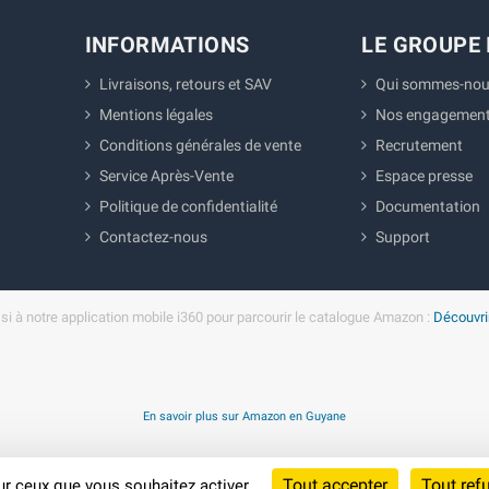
INFORMATIONS
LE GROUPE 
Livraisons, retours et SAV
Qui sommes-nou
Mentions légales
Nos engagemen
Conditions générales de vente
Recrutement
Service Après-Vente
Espace presse
Politique de confidentialité
Documentation
Contactez-nous
Support
i à notre application mobile i360 pour parcourir le catalogue Amazon :
Découvrir
En savoir plus sur Amazon en Guyane
Tout accepter
Tout ref
sur ceux que vous souhaitez activer
Cliquez-ici pour modifier vos préférences en matière de cookies