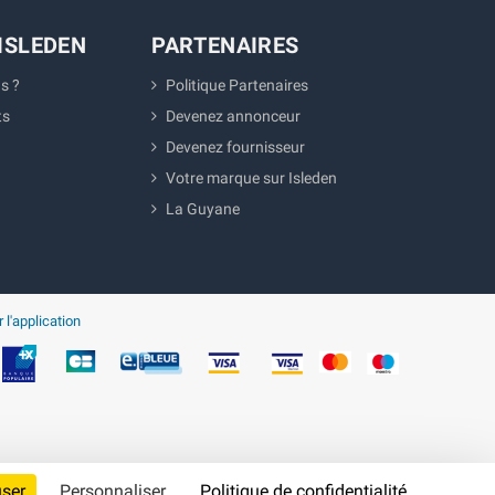
ISLEDEN
PARTENAIRES
s ?
Politique Partenaires
ts
Devenez annonceur
Devenez fournisseur
Votre marque sur Isleden
La Guyane
 l'application
user
Personnaliser
Politique de confidentialité