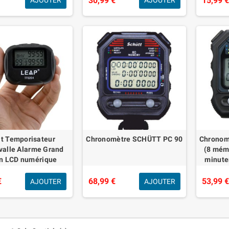
30,99 €
15,99 
AJOUTER
AJOUTER
che avec Fonction
d'alarme,
it Temporisateur
Chronomètre SCHÜTT PC 90
Chronom
rvalle Alarme Grand
(8 mém
n LCD numérique
minuter
 Chronomètre Pour
chronom
înement, crossfit,
numériq
€
68,99 €
53,99 
AJOUTER
AJOUTER
course, yoga,