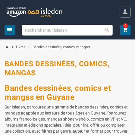
Panneau de gestion des cookies
person
0
view_headline

shopping_cart
chevron_right
chevron_right
Livres
Bandes dessinées, comics, mangas
BANDES DESSINÉES, COMICS,
MANGAS
Bandes dessinées, comics et
mangas en Guyane
Sur Isleden, parcourez une gamme de bandes dessinées, comics et
mangas adaptée aux lecteurs de tous âges en Guyane. Retrouvez
albums franco-belges, mangas shônen/shôjo, comics en VF et VO,
intégrales et éditions spéciales. Idéal pour lire, offrir ou compléter
une collection, avec filtres par genre, auteur et format pour trouver