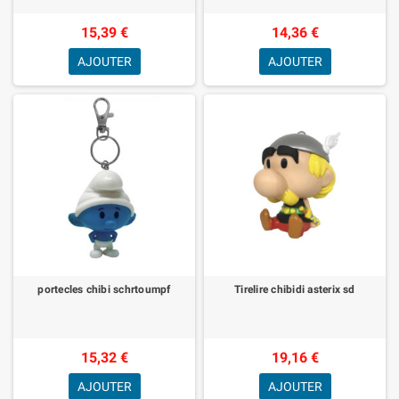
15,39 €
14,36 €
AJOUTER
AJOUTER
portecles chibi schrtoumpf
Tirelire chibidi asterix sd
15,32 €
19,16 €
AJOUTER
AJOUTER