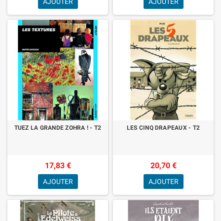
AJOUTER
AJOUTER
TUEZ LA GRANDE ZOHRA ! - T2
LES CINQ DRAPEAUX - T2
17,83 €
20,70 €
AJOUTER
AJOUTER