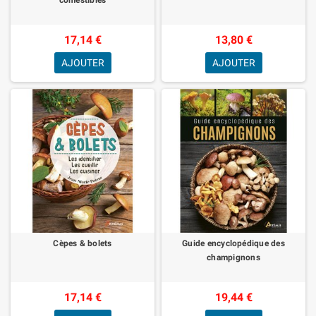
17,14 €
13,80 €
AJOUTER
AJOUTER
Cèpes & bolets
Guide encyclopédique des
champignons
17,14 €
19,44 €