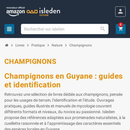
Panneau de gestion des cookies
person
0
view_headline

shopping_cart
chevron_right
chevron_right
chevron_right
chevron_right
Livres
Pratique
Nature
Champignons
CHAMPIGNONS
Champignons en Guyane : guides
et identification
Retrouvez une sélection de livres dédiée aux champignons, pensée
pour les usages de terrain, l’identification et l’étude. Ouvrages
pratiques, guides illustrés et manuels de mycologie couvrent
différents formats et niveaux, du novice au passionné. Isleden
propose des références adaptées aux promenades naturalistes, à la
cueillette raisonnée et à l’apprentissage des caractères essentiels
des espèces locales en Guyane.