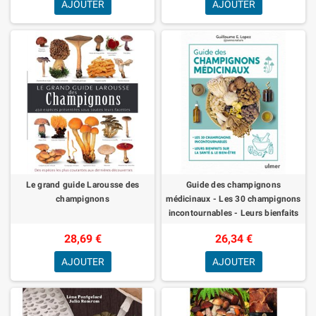
AJOUTER
AJOUTER
Le grand guide Larousse des
Guide des champignons
champignons
médicinaux - Les 30 champignons
incontournables - Leurs bienfaits
sur la santé & le bien-être
28,69 €
26,34 €
AJOUTER
AJOUTER