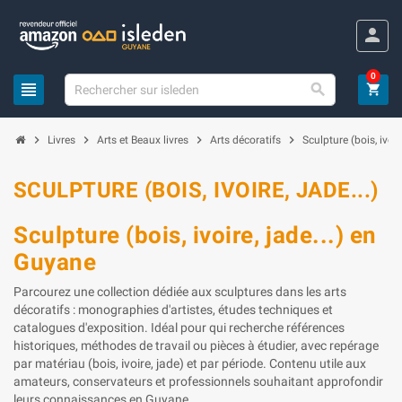
Panneau de gestion des cookies
person
0
view_headline

shopping_cart
chevron_right
chevron_right
chevron_right
chevron_right
Livres
Arts et Beaux livres
Arts décoratifs
Sculpture (bois, ivoire
SCULPTURE (BOIS, IVOIRE, JADE...)
Sculpture (bois, ivoire, jade...) en
Guyane
Parcourez une collection dédiée aux sculptures dans les arts
décoratifs : monographies d'artistes, études techniques et
catalogues d'exposition. Idéal pour qui recherche références
historiques, méthodes de travail ou pièces à étudier, avec repérage
par matériau (bois, ivoire, jade) et par période. Contenu utile aux
amateurs, conservateurs et professionnels souhaitant approfondir
leurs connaissances en Guyane.