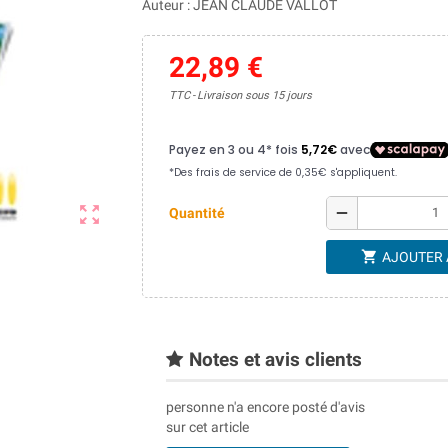
Auteur : JEAN CLAUDE VALLOT
22,89 €
TTC
Livraison sous 15 jours
zoom_out_map
remove
Quantité
shopping_cart
AJOUTER 
Notes et avis clients
personne n'a encore posté d'avis
sur cet article