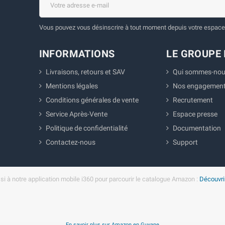
Vous pouvez vous désinscrire à tout moment depuis votre espace 
INFORMATIONS
LE GROUPE 
Livraisons, retours et SAV
Qui sommes-nou
Mentions légales
Nos engagemen
Conditions générales de vente
Recrutement
Service Après-Vente
Espace presse
Politique de confidentialité
Documentation
Contactez-nous
Support
i à notre application mobile i360 pour parcourir le catalogue Amazon :
Découvrir
En savoir plus sur Amazon en Guyane