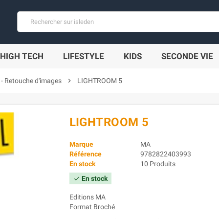
HIGH TECH
LIFESTYLE
KIDS
SECONDE VIE
- Retouche d'images
chevron_right
LIGHTROOM 5
LIGHTROOM 5
Marque
MA
Référence
9782822403993
En stock
10 Produits
En stock
check
Editions MA
Format Broché