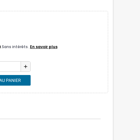
add
AU PANIER